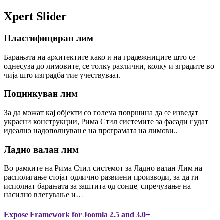
Xpert
Slider
Пластифициран
лим
Барањата на архитектите како и на градежниците што се
однесува до лимовите, се толку различни, колку и зградите во
чија што изградба тие учествуваат.
Поцинкуван
лим
За да можат кај објекти со голема површина да се изведат
украсни конструкции, Рима Стил системите за фасади нудат
идеално надополнување на програмата на лимови..
Ладно валан
лим
Во рамките на Рима Стил системот за Ладно валан Лим на
располагање стојат одлично развиени производи, за да ги
исполнат барањата за заштита од сонце, спречување на
насилно влегување и…
Expose Framework for Joomla 2.5 and 3.0+