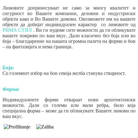
Лимовите допринесуваат не само за многу квалитет и
сигурност во Вашите компании, деловни и индустриски
објекти како и Во Вашите домови. Овозможете им на вашите
објекти да добијат индивидуален карактер со лимовите од
РИМА СТИЛ
. Ви ги нудиме сите можности да ги обликувате
вашите покриви по ваш вкус. Дали класично без боја или во
боја – благодарение на нашата огромна палета на форми и бои
– на фантазијата и нема граници.
Боја:
Со големиот избор на бои секоја желба станува стварност.
Форма:
Индивидуалните форми отвараат нови архитектонски
можности. Дали со големи или мали ребра, било која
специјална форма – може да ги обликувате Вашите лимови по
ваш вкус.